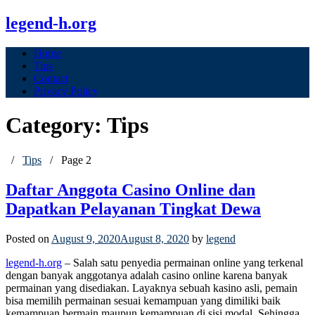
legend-h.org
Home
Tips
Contact
Privacy Policy
Category: Tips
Tips
Page 2
Daftar Anggota Casino Online dan
Dapatkan Pelayanan Tingkat Dewa
Posted on
August 9, 2020
August 8, 2020
by
legend
legend-h.org
– Salah satu penyedia permainan online yang terkenal
dengan banyak anggotanya adalah casino online karena banyak
permainan yang disediakan. Layaknya sebuah kasino asli, pemain
bisa memilih permainan sesuai kemampuan yang dimiliki baik
kemampuan bermain maupun kemampuan di sisi modal. Sehingga