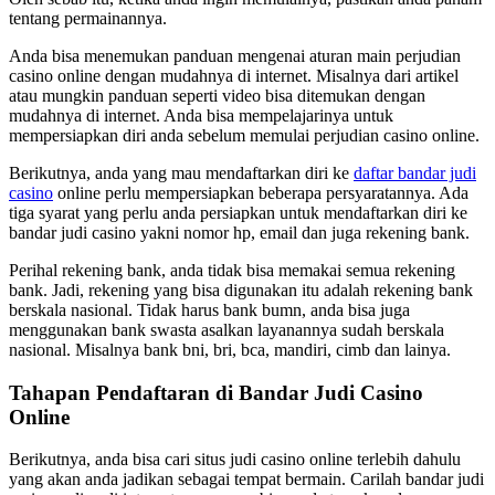
tentang permainannya.
Anda bisa menemukan panduan mengenai aturan main perjudian
casino online dengan mudahnya di internet. Misalnya dari artikel
atau mungkin panduan seperti video bisa ditemukan dengan
mudahnya di internet. Anda bisa mempelajarinya untuk
mempersiapkan diri anda sebelum memulai perjudian casino online.
Berikutnya, anda yang mau mendaftarkan diri ke
daftar bandar judi
casino
online perlu mempersiapkan beberapa persyaratannya. Ada
tiga syarat yang perlu anda persiapkan untuk mendaftarkan diri ke
bandar judi casino yakni nomor hp, email dan juga rekening bank.
Perihal rekening bank, anda tidak bisa memakai semua rekening
bank. Jadi, rekening yang bisa digunakan itu adalah rekening bank
berskala nasional. Tidak harus bank bumn, anda bisa juga
menggunakan bank swasta asalkan layanannya sudah berskala
nasional. Misalnya bank bni, bri, bca, mandiri, cimb dan lainya.
Tahapan Pendaftaran di Bandar Judi Casino
Online
Berikutnya, anda bisa cari situs judi casino online terlebih dahulu
yang akan anda jadikan sebagai tempat bermain. Carilah bandar judi