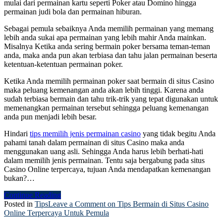
mulai dari permainan kartu seperti Poker atau Domino hingga
permainan judi bola dan permainan hiburan.
Sebagai pemula sebaiknya Anda memilih permainan yang memang
lebih anda sukai apa permainan yang lebih mahir Anda mainkan.
Misalnya Ketika anda sering bermain poker bersama teman-teman
anda, maka anda pun akan terbiasa dan tahu jalan permainan beserta
ketentuan-ketentuan permainan poker.
Ketika Anda memilih permainan poker saat bermain di situs Casino
maka peluang kemenangan anda akan lebih tinggi. Karena anda
sudah terbiasa bermain dan tahu trik-trik yang tepat digunakan untuk
memenangkan permainan tersebut sehingga peluang kemenangan
anda pun menjadi lebih besar.
Hindari
tips memilih jenis permainan casino
yang tidak begitu Anda
pahami tanah dalam permainan di situs Casino maka anda
menggunakan uang asli. Sehingga Anda harus lebih berhati-hati
dalam memilih jenis permainan. Tentu saja bergabung pada situs
Casino Online terpercaya, tujuan Anda mendapatkan kemenangan
bukan?…
Continue Reading
Posted in
Tips
Leave a Comment
on Tips Bermain di Situs Casino
Online Terpercaya Untuk Pemula