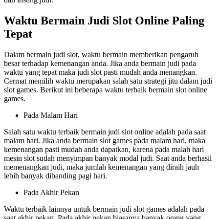
Waktu Bermain Judi Slot Online Paling
Tepat
Dalam bermain judi slot, waktu bermain memberikan pengaruh
besar terhadap kemenangan anda. Jika anda bermain judi pada
waktu yang tepat maka judi slot pasti mudah anda menangkan.
Cermat memilih waktu merupakan salah satu strategi jitu dalam judi
slot games. Berikut ini beberapa waktu terbaik bermain slot online
games.
Pada Malam Hari
Salah satu waktu terbaik bermain judi slot online adalah pada saat
malam hari. Jika anda bermain slot games pada malam hari, maka
kemenangan pasti mudah anda dapatkan, karena pada malah hari
mesin slot sudah menyimpan banyak modal judi. Saat anda berhasil
memenangkan judi, maka jumlah kemenangan yang diraih jauh
lebih banyak dibanding pagi hari.
Pada Akhir Pekan
Waktu terbaik lainnya untuk bermain judi slot games adalah pada
saat akhir pekan. Pada akhir pekan biasanya banyak orang yang