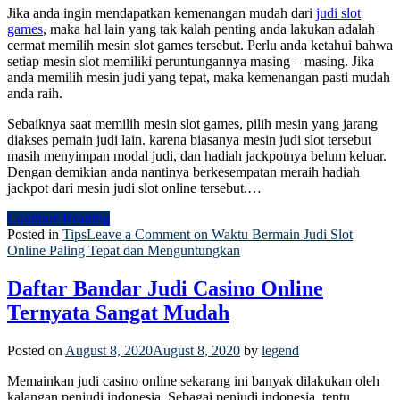
Jika anda ingin mendapatkan kemenangan mudah dari
judi slot
games
, maka hal lain yang tak kalah penting anda lakukan adalah
cermat memilih mesin slot games tersebut. Perlu anda ketahui bahwa
setiap mesin slot memiliki peruntungannya masing – masing. Jika
anda memilih mesin judi yang tepat, maka kemenangan pasti mudah
anda raih.
Sebaiknya saat memilih mesin slot games, pilih mesin yang jarang
diakses pemain judi lain. karena biasanya mesin judi slot tersebut
masih menyimpan modal judi, dan hadiah jackpotnya belum keluar.
Dengan demikian anda nantinya berkesempatan meraih hadiah
jackpot dari mesin judi slot online tersebut.…
Continue Reading
Posted in
Tips
Leave a Comment
on Waktu Bermain Judi Slot
Online Paling Tepat dan Menguntungkan
Daftar Bandar Judi Casino Online
Ternyata Sangat Mudah
Posted on
August 8, 2020
August 8, 2020
by
legend
Memainkan judi casino online sekarang ini banyak dilakukan oleh
kalangan penjudi indonesia. Sebagai penjudi indonesia, tentu