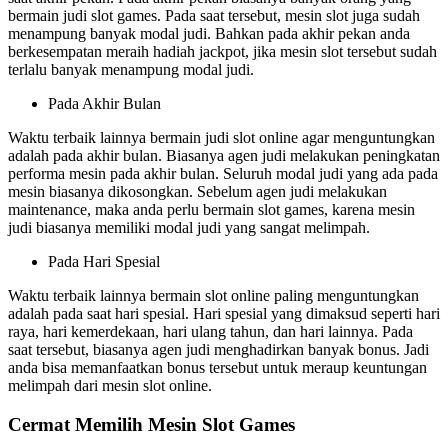
bermain judi slot games. Pada saat tersebut, mesin slot juga sudah
menampung banyak modal judi. Bahkan pada akhir pekan anda
berkesempatan meraih hadiah jackpot, jika mesin slot tersebut sudah
terlalu banyak menampung modal judi.
Pada Akhir Bulan
Waktu terbaik lainnya bermain judi slot online agar menguntungkan
adalah pada akhir bulan. Biasanya agen judi melakukan peningkatan
performa mesin pada akhir bulan. Seluruh modal judi yang ada pada
mesin biasanya dikosongkan. Sebelum agen judi melakukan
maintenance, maka anda perlu bermain slot games, karena mesin
judi biasanya memiliki modal judi yang sangat melimpah.
Pada Hari Spesial
Waktu terbaik lainnya bermain slot online paling menguntungkan
adalah pada saat hari spesial. Hari spesial yang dimaksud seperti hari
raya, hari kemerdekaan, hari ulang tahun, dan hari lainnya. Pada
saat tersebut, biasanya agen judi menghadirkan banyak bonus. Jadi
anda bisa memanfaatkan bonus tersebut untuk meraup keuntungan
melimpah dari mesin slot online.
Cermat Memilih Mesin Slot Games