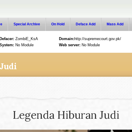
ve
Special Archive
On Hold
Deface Add
Mass Add
Defacer:
ZombiE_KsA
Domain:
http://supremecourt.gov.pk/
System:
No Module
Web server:
No Module