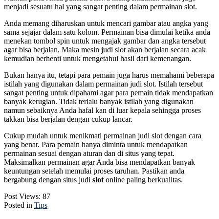
menjadi sesuatu hal yang sangat penting dalam permainan slot.
Anda memang diharuskan untuk mencari gambar atau angka yang
sama sejajar dalam satu kolom. Permainan bisa dimulai ketika anda
menekan tombol spin untuk mengajak gambar dan angka tersebut
agar bisa berjalan. Maka mesin judi slot akan berjalan secara acak
kemudian berhenti untuk mengetahui hasil dari kemenangan.
Bukan hanya itu, tetapi para pemain juga harus memahami beberapa
istilah yang digunakan dalam permainan judi slot. Istilah tersebut
sangat penting untuk dipahami agar para pemain tidak mendapatkan
banyak kerugian. Tidak terlalu banyak istilah yang digunakan
namun sebaiknya Anda hafal kan di luar kepala sehingga proses
takkan bisa berjalan dengan cukup lancar.
Cukup mudah untuk menikmati permainan judi slot dengan cara
yang benar. Para pemain hanya diminta untuk mendapatkan
permainan sesuai dengan aturan dan di situs yang tepat.
Maksimalkan permainan agar Anda bisa mendapatkan banyak
keuntungan setelah memulai proses taruhan. Pastikan anda
bergabung dengan situs judi
slot
online paling berkualitas.
Post Views:
87
Posted in
Tips