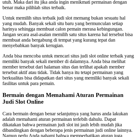
utuh. Maka dari itu jika anda ingin menikmati permainan dengan
benar maka pilihlah situs terbaik.
Untuk memilih situs terbaik judi slot memang bukan sesuatu hal
yang mudah. Banyak sekali situ baru yang bermunculan setiap
harinya sehingga membuat calon pemain merasa kebingungan.
Jangan secara asal-asalan memilih satu situs karena hal tersebut bisa
membuat anda bergabung di tempat yang kurang tepat dan
menyebabkan banyak kerugian.
Anda bisa mencoba untuk mencari situs judi slot online terbaik yang
memiliki banyak sekali member di dalamnya. Anda bisa melihat
member tersebut dari halaman situs dan terlihat apakah member
tersebut aktif atau tidak. Tidak hanya itu tetapi permainan yang
berkualitas bisa didapatkan dari situs yang memiliki banyak sekali
fasilitas untuk para pemain.
Bermain dengan Memahami Aturan Permainan
Judi Slot Online
Cara bermain dengan benar selanjutnya yang harus anda lakukan
adalah memahami aturan permainan terlebih dahulu. Dapat
dikatakan bahwa permainan judi slot ini jauh lebih mudah jika
dibandingkan dengan beberapa jenis permainan judi online lainnya.
Namun perlu Anda pahami bahwa memperhatikan aturan juga