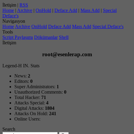
İletişim |
RSS
Home
|
Archive
|
OnHold
|
Deface Add
|
Mass Add
|
Special
Deface's
Navigasyon
Home
Archive
OnHold
Deface Add
Mass Add
Special Deface's
Tools
Script Paylaşımı
Dökümanlar
Shell
İletişim
root@esenlerap.com
Legend-H IN. Stats
News:
2
Editors:
0
Super Administrators:
1
Unauthorized Comments:
0
Total Hacker:
71
Attacks Special:
4
Digital Attacks:
1804
Attacks On Hold:
241
Online Users:
Search