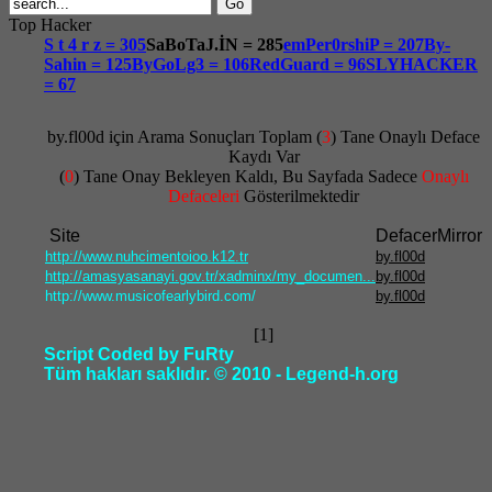
Top Hacker
S t 4 r z = 305
SaBoTaJ.İN = 285
emPer0rshiP = 207
By-
Sahin = 125
ByGoLg3 = 106
RedGuard = 96
SLYHACKER
= 67
by.fl00d için Arama Sonuçları Toplam (
3
) Tane Onaylı Deface
Kaydı Var
(
0
) Tane Onay Bekleyen Kaldı, Bu Sayfada Sadece
Onaylı
Defaceleri
Gösterilmektedir
Site
Defacer
Mirror
http://www.nuhcimentoioo.k12.tr
by.fl00d
http://amasyasanayi.gov.tr/xadminx/my_documen...
by.fl00d
http://www.musicofearlybird.com/
by.fl00d
[1]
Script Coded by
FuRty
Tüm hakları saklıdır. © 2010 - Legend-h.org